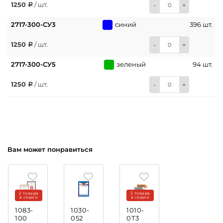
1250
/ шт.
-
+
2717-300-СУ3
синий
396 шт.
1250
/ шт.
-
+
2717-300-СУ5
зеленый
94 шт.
1250
/ шт.
-
+
Вам может понравиться
2 товара
3 товара
в серии
в серии
1083-
1030-
1010-
100
052
0Т3