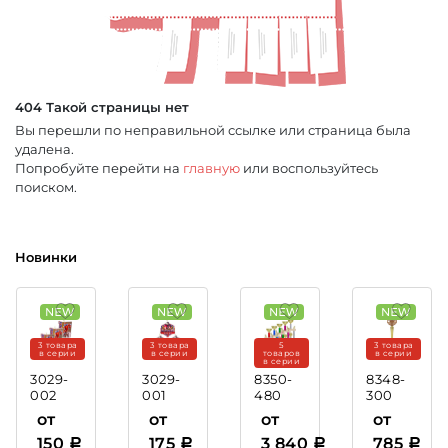
404 Такой страницы нет
Вы перешли по неправильной ссылке или страница была
удалена.
Попробуйте перейти на
главную
или воспользуйтесь
поиском.
Новинки
3 товара
3 товара
5
3 товара
в серии
в серии
товаров
в серии
в серии
3029-
3029-
8350-
8348-
002
001
480
300
Акриловая
Акриловая
Кубок
Кубок
от
от
от
от
медаль
медаль
Казимир
Минор
150
175
3 840
785
Хоккей
Бокс
(этажерка)