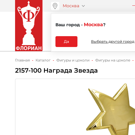
Москва
ООО “АРТАНС”
О компа
+7 (495) 730-51-48
Москва
Ваш город -
?
Каталог
Да
Выбрать другой город
Главная
Каталог
Фигуры и цоколи
Фигуры на цоколе
2157-100 Награда Звезда