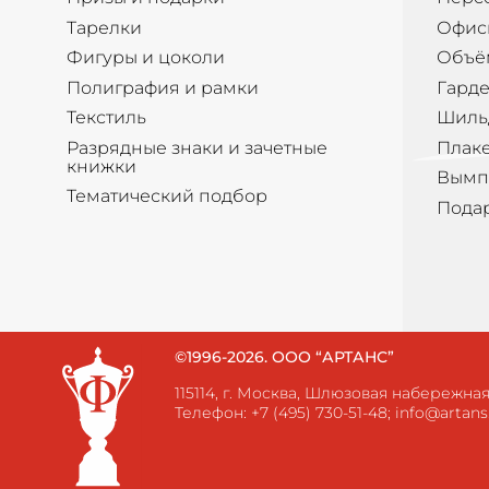
Тарелки
Офис
Фигуры и цоколи
Объё
Полиграфия и рамки
Гард
Текстиль
Шиль
Разрядные знаки и зачетные
Плак
книжки
Вымп
Тематический подбор
Пода
©1996-2026. ООО “АРТАНС”
115114, г. Москва, Шлюзовая набережная, 
Телефон:
+7 (495) 730-51-48
;
info@artans