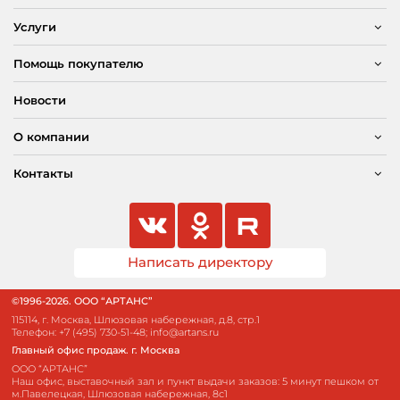
Услуги
Помощь покупателю
Новости
О компании
Контакты
Написать директору
©1996-2026. ООО “АРТАНС”
115114, г. Москва, Шлюзовая набережная, д.8, стр.1
Телефон:
+7 (495) 730-51-48
;
info@artans.ru
Главный офис продаж. г. Москва
ООО “АРТАНС”
Наш офис, выставочный зал и пункт выдачи заказов: 5 минут пешком от
м.Павелецкая, Шлюзовая набережная, 8с1