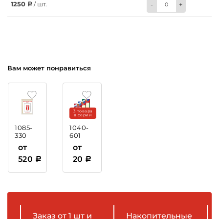
1250
/ шт.
-
+
Вам может понравиться
3 товара
в серии
1085-
1040-
330
601
Рамка
Диплом
от
от
пластиковая
с
520
20
тиснением
фольгой
Заказ от 1 шт и
Накопительные