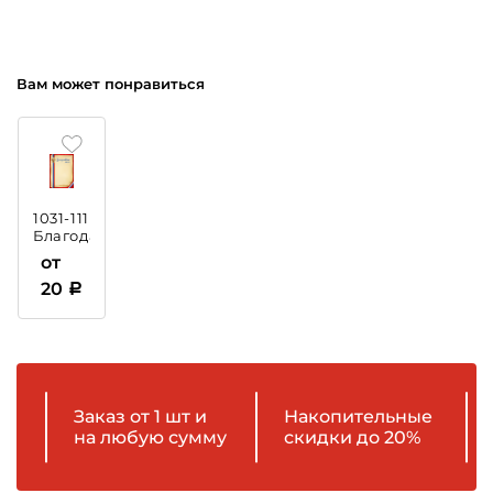
Вам может понравиться
1031-111
Благодарственное
письмо
от
с
20
тиснением
Заказ от 1 шт и
Накопительные
на любую сумму
скидки до 20%