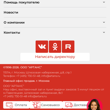
Помощь покупателю
Новости
О компании
Контакты
Написать директору
©1996-2026. ООО “АРТАНС”
115114, г. Москва, Шлюзовая набережная, д.8, стр.1
Телефон:
+7 (495) 730-51-48
;
info@artans.ru
Главный офис продаж. г. Москва
ООО “АРТАНС”
Наш офис, выставочный зал и пункт выдачи заказов: 5 минут пешком от
м.Павелецкая, Шлюзовая набережная, 8с1
+7 (495) 730-51-48
info@artans.ru
Оплата
Самовывоз
Доставка