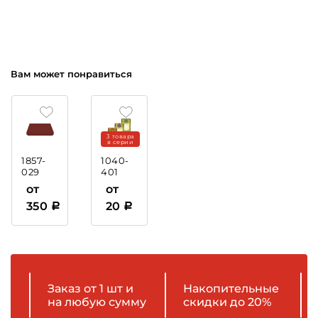
Вам может понравиться
3 товара
в серии
1857-
1040-
029
401
Коробка
Диплом
от
от
подарочная
с
350
20
тиснением
фольгой
Заказ от 1 шт и
Накопительные
на любую сумму
скидки до 20%