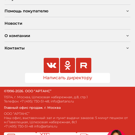
Помощь покупателю
Новости
О компании
Контакты
Написать директору
©1996-2026. ООО “АРТАНС”
115114, г. Москва, Шлюзовая набережная, д.8, стр.1
Телефон:
+7 (495) 730-51-48
;
info@artans.ru
Главный офис продаж. г. Москва
ООО “АРТАНС”
Наш офис, выставочный зал и пункт выдачи заказов: 5 минут пешком от
м.Павелецкая, Шлюзовая набережная, 8с1
+7 (495) 730-51-48
info@artans.ru