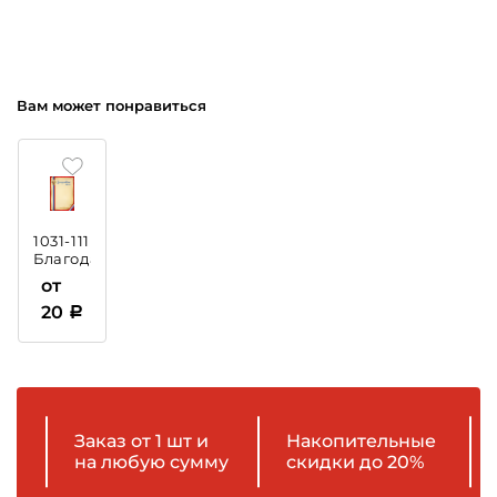
Вам может понравиться
1031-111
Благодарственное
письмо
от
с
20
тиснением
Заказ от 1 шт и
Накопительные
на любую сумму
скидки до 20%