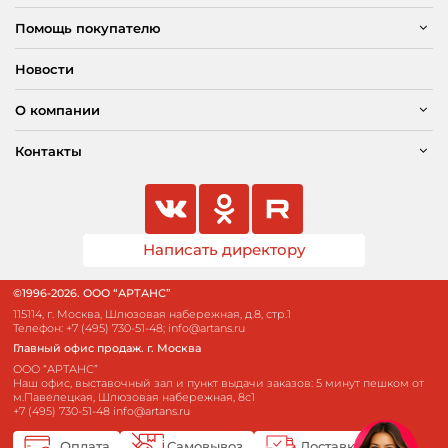
Помощь покупателю
Новости
О компании
Контакты
Написать директору
©1996-2026. ООО “АРТАНС”
115114, г. Москва, Шлюзовая набережная, д.8, стр.1
Телефон:
+7 (495) 730-51-48
;
info@artans.ru
Главный офис продаж. г. Москва
ООО “АРТАНС”
Наш офис, выставочный зал и пункт выдачи заказов: 5 минут пешком от
м.Павелецкая, Шлюзовая набережная, 8с1
+7 (495) 730-51-48
info@artans.ru
Оплата
Самовывоз
Доставка