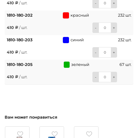
410
/ шт.
-
+
1810-180-202
красный
232 шт.
410
/ шт.
-
+
1810-180-203
синий
232 шт.
410
/ шт.
-
+
1810-180-205
зеленый
67 шт.
410
/ шт.
-
+
Вам может понравиться