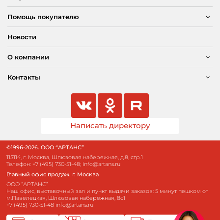
Помощь покупателю
Новости
О компании
Контакты
Написать директору
©1996-2026. ООО “АРТАНС”
115114, г. Москва, Шлюзовая набережная, д.8, стр.1
Телефон:
+7 (495) 730-51-48
;
info@artans.ru
Главный офис продаж. г. Москва
ООО “АРТАНС”
Наш офис, выставочный зал и пункт выдачи заказов: 5 минут пешком от
м.Павелецкая, Шлюзовая набережная, 8с1
+7 (495) 730-51-48
info@artans.ru