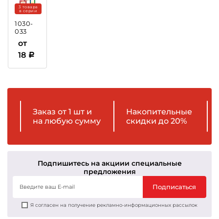
3 товара
в серии
1030-
033
Грамота
от
18
Заказ от 1 шт и
Накопительные
на любую сумму
скидки до 20%
Подпишитесь на акции
и специальные
предложения
Подписаться
Я согласен на получение рекламно-информационных рассылок